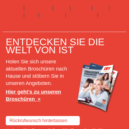
England
|
Frankreich
|
Irland
|
Kanada
|
Malta
|
Spanien
|
USA
|
Australien
|
Neuseeland
|
Schottland
Hier gibts alle Infos zu Schülersprachreisen
ENTDECKEN SIE DIE
WELT VON IST
Holen Sie sich unsere
aktuellen Broschüren nach
Hause und stöbern Sie in
unseren Angeboten.
Hier geht's zu unseren
Broschüren
Rückrufwunsch hinterlassen