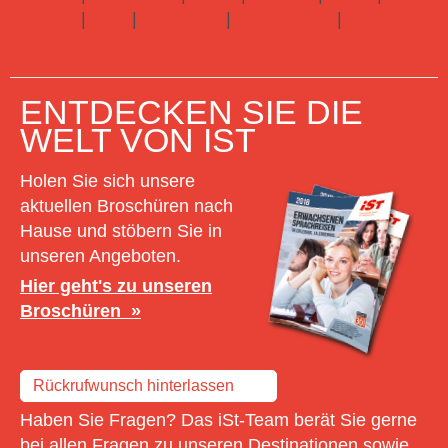
Spanien
|
USA
|
Australien
|
Neuseeland
|
Schottland
Hier gibts alle Infos zu Schülersprachreisen
ENTDECKEN SIE DIE
WELT VON IST
Holen Sie sich unsere
aktuellen Broschüren nach
Hause und stöbern Sie in
unseren Angeboten.
Hier geht's zu unseren
Broschüren
Rückrufwunsch hinterlassen
Haben Sie Fragen? Das iSt-Team berät Sie gerne
bei allen Fragen zu unseren Destinationen sowie