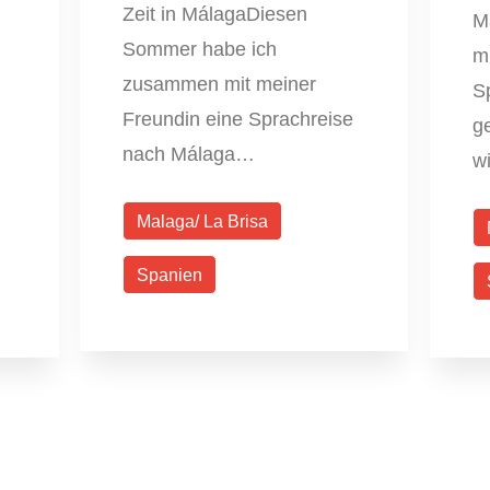
Zeit in MálagaDiesen
M
Sommer habe ich
mi
zusammen mit meiner
S
Freundin eine Sprachreise
g
nach Málaga…
w
Malaga/ La Brisa
Spanien