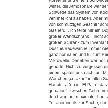
Koreaner und einem Schweden w
weiter, die Atmosphäre war seh
Schwede das System von Koch
verinnerlicht zu haben. Aber 
von schmutzigen Geschirr schl
Gasherd... Ich teilte mir ein
großer Wandschrank – nicht sc
großen Schrank zum Inventar 
Dusche/Badewanne immer wiede
ganz normalen und für fünf P
Mikrowelle. Daneben war noch
gehörte. Nicht zu vergessen e
einem spätestens nach fünf Mi
Wörtchen „corazón“ in allen Sc
Hauptstraßen in „El Palo“, da
gehauen“: zwischen Gebrumme 
durchweg auf maximaler Lautst
Tut aber nichts zur Sache, denn