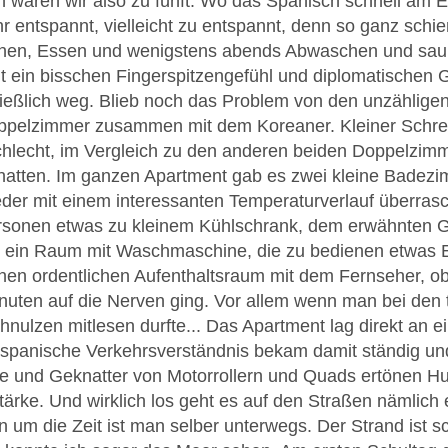
aren wir also zu fünft. Wo das Spanisch schnell am En
r entspannt, vielleicht zu entspannt, denn so ganz schi
en, Essen und wenigstens abends Abwaschen und sau
mit ein bisschen Fingerspitzengefühl und diplomatische
ießlich weg. Blieb noch das Problem von den unzählige
 Doppelzimmer zusammen mit dem Koreaner. Kleiner Schr
hlecht, im Vergleich zu den anderen beiden Doppelzimm
hatten. Im ganzen Apartment gab es zwei kleine Badezi
r mit einem interessanten Temperaturverlauf überrasc
ersonen etwas zu kleinem Kühlschrank, dem erwähnten G
 ein Raum mit Waschmaschine, die zu bedienen etwas Ex
inen ordentlichen Aufenthaltsraum mit dem Fernseher, 
nuten auf die Nerven ging. Vor allem wenn man bei den
hnulzen mitlesen durfte... Das Apartment lag direkt an e
s spanische Verkehrsverständnis bekam damit ständig un
und Geknatter von Motorrollern und Quads ertönen Hup
ärke. Und wirklich los geht es auf den Straßen nämlich 
 um die Zeit ist man selber unterwegs. Der Strand ist sc