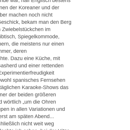
de war, half Englisch bestens
enen der Koreaner und der
ber machen noch nicht
n Geschick, bekam man den Berg
n Zwiebelstückchen im
eibtisch, Spiegelkommode,
ern, die meistens nur einen
mmer, deren
hte. Dazu eine Küche, mit
asherd und einer rettenden
perimentierfreudigkeit
obwohl spanisches Fernsehen
 täglichen Karaoke-Shows das
iner der beiden größeren
d wörtlich „um die Ohren
en in allen Variationen und
erst am späten Abend...
hließlich nicht weit weg