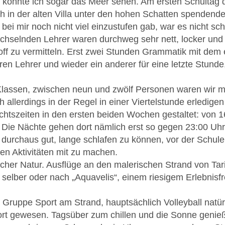
onnte ich sogar das Meer sehen. Am ersten Schultag da
ch in der alten Villa unter den hohen Schatten spendend
ei mir noch nicht viel einzustufen gab, war es nicht schw
hselnden Lehrer waren durchweg sehr nett, locker und o
ff zu vermitteln. Erst zwei Stunden Grammatik mit dem e
n Lehrer und wieder ein anderer für eine letzte Stunde,
lassen, zwischen neun und zwölf Personen waren wir me
 allerdings in der Regel in einer Viertelstunde erledigen 
richtszeiten in den ersten beiden Wochen gestaltet: von 
 Die Nächte gehen dort nämlich erst so gegen 23:00 Uhr 
 durchaus gut, lange schlafen zu können, vor der Schul
en Aktivitäten mit zu machen.
icher Natur. Ausflüge an den malerischen Strand von Ta
selber oder nach „Aquavelis“, einem riesigem Erlebnisfr
ruppe Sport am Strand, hauptsächlich Volleyball natürl
rt gewesen. Tagsüber zum chillen und die Sonne genieß