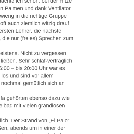
chte ich schon, bei der Hitze
en Palmen und dank Ventilator
ierig in die richtige Gruppe
ft auch ziemlich witzig drauf
rsten Lehrer, die nächste
 die nur (freies) Sprechen zum
istens. Nicht zu vergessen
ließen. Sehr schlaf-verträglich
16:00 – bis 20:00 Uhr war es
los und sind vor allem
e nochmal gemütlich sich an
rifa gehörten ebenso dazu wie
eibad mit vielen grandiosen
ich. Der Strand von „El Palo“
en, abends um in einer der