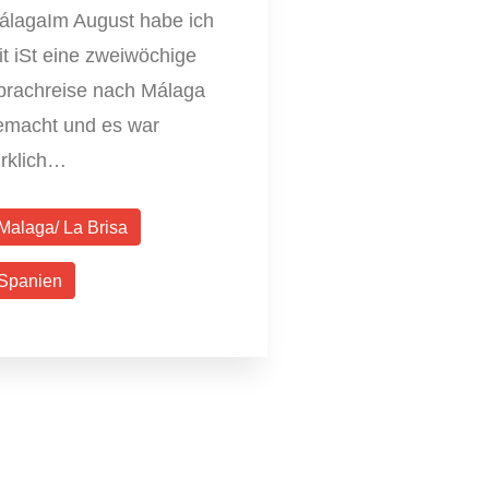
álagaIm August habe ich
t iSt eine zweiwöchige
prachreise nach Málaga
emacht und es war
irklich…
Malaga/ La Brisa
Spanien