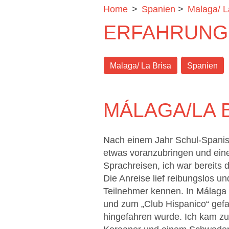
Home
>
Spanien
>
Malaga/ L
ERFAHRUNGS
Malaga/ La Brisa
Spanien
MÁLAGA/LA 
Nach einem Jahr Schul-Spanis
etwas voranzubringen und eine
Sprachreisen, ich war bereits 
Die Anreise lief reibungslos u
Teilnehmer kennen. In Málaga 
und zum „Club Hispanico“ gef
hingefahren wurde. Ich kam 