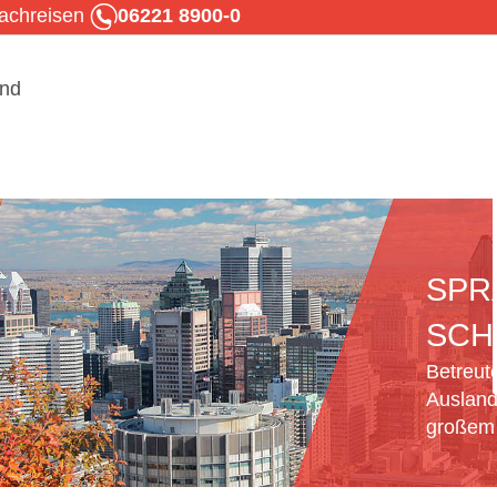
rachreisen
06221 8900-0
SPR
SCH
Betreut
Ausland
großem 