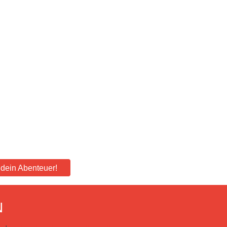
e dein Abenteuer!
N