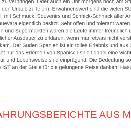
e zu verbringen. Oder auch ein Uhr morgens noch am St
d den Urlaub zu feiern. Erwähnenswert sind die vielen St
ll mit Schmuck, Souvenirs und Schnick-Schnack aller Art
uevara eigentlich besitzt. Sehr offen und tolerant war
äden und Supermärkten waren die Leute immer freundlic
nlicher Ausdauer zu erklären, wenn man etwas nicht vers
am. Der Süden Spanien ist ein tolles Erlebnis und aus 
cht nur das Erlernen von Spanisch spielt dabei eine wich
tur und Lebensweise sind einprägend. Die Bedeutung sol
 IST an der Stelle für die gelungene Reise danken! Hast
AHRUNGSBERICHTE AUS M