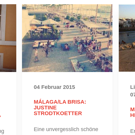
04 Februar 2015
L
0
MÁLAGA/LA BRISA:
JUSTINE
M
STRODTKOETTER
A
H
Eine unvergesslich schöne
ng
E