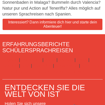
Sonnenbaden in Malaga? Bummeln durch Valencia?
Natur pur und Action auf Teneriffa? Alles möglich auf
unseren Sprachreisen nach Spanien.
Interessiert? Dann informiere dich hier und starte dein
Abenteuer!
ERFAHRUNGSBERICHTE
SCHÜLERSPRACHREISEN
England
|
Frankreich
|
Irland
|
Kanada
|
Malta
|
Spanien
|
USA
|
Australien
|
Neuseeland
|
Schottland
Hier gibts alle Infos zu Schülersprachreisen
ENTDECKEN SIE DIE
WELT VON IST
Holen Sie sich unsere