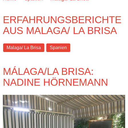
ERFAHRUNGSBERICHTE
AUS MALAGA/ LA BRISA
Malaga/ La Brisa
Spanien
MÁLAGA/LA BRISA:
NADINE HÖRNEMANN