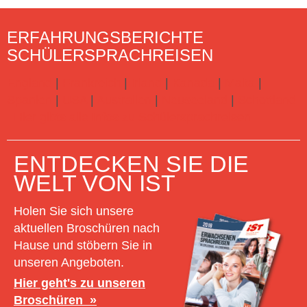
ERFAHRUNGSBERICHTE
SCHÜLERSPRACHREISEN
England
|
Frankreich
|
Irland
|
Kanada
|
Malta
|
Spanien
|
USA
|
Australien
|
Neuseeland
|
Schottland
Hier gibts alle Infos zu Schülersprachreisen
ENTDECKEN SIE DIE
WELT VON IST
Holen Sie sich unsere
aktuellen Broschüren nach
Hause und stöbern Sie in
unseren Angeboten.
Hier geht's zu unseren
Broschüren