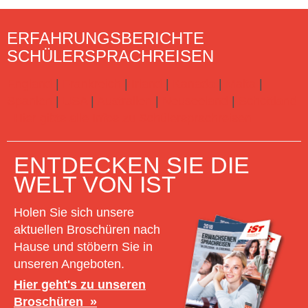
ERFAHRUNGSBERICHTE
SCHÜLERSPRACHREISEN
England
|
Frankreich
|
Irland
|
Kanada
|
Malta
|
Spanien
|
USA
|
Australien
|
Neuseeland
|
Schottland
Hier gibts alle Infos zu Schülersprachreisen
ENTDECKEN SIE DIE
WELT VON IST
Holen Sie sich unsere
aktuellen Broschüren nach
Hause und stöbern Sie in
unseren Angeboten.
Hier geht's zu unseren
Broschüren