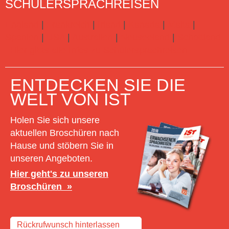
SCHÜLERSPRACHREISEN
England
|
Frankreich
|
Irland
|
Kanada
|
Malta
|
Spanien
|
USA
|
Australien
|
Neuseeland
|
Schottland
Hier gibts alle Infos zu Schülersprachreisen
ENTDECKEN SIE DIE
WELT VON IST
Holen Sie sich unsere
aktuellen Broschüren nach
Hause und stöbern Sie in
unseren Angeboten.
Hier geht's zu unseren
Broschüren
Rückrufwunsch hinterlassen