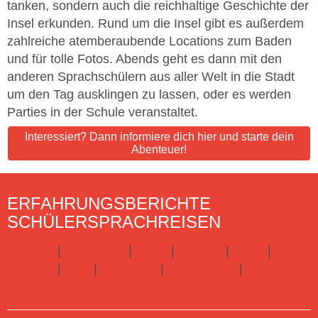
tanken, sondern auch die reichhaltige Geschichte der
Insel erkunden. Rund um die Insel gibt es außerdem
zahlreiche atemberaubende Locations zum Baden
und für tolle Fotos. Abends geht es dann mit den
anderen Sprachschülern aus aller Welt in die Stadt
um den Tag ausklingen zu lassen, oder es werden
Parties in der Schule veranstaltet.
Interessiert? Dann informiere dich hier und starte dein
Abenteuer!
ERFAHRUNGSBERICHTE
SCHÜLERSPRACHREISEN
England
|
Frankreich
|
Irland
|
Kanada
|
Malta
|
Spanien
|
USA
|
Australien
|
Neuseeland
|
Schottland
Hier gibts alle Infos zu Schülersprachreisen