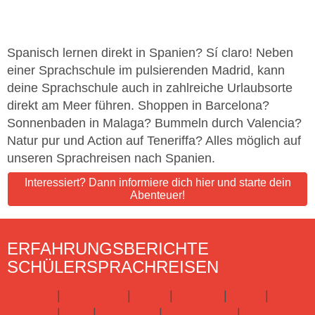
Spanisch lernen direkt in Spanien? Sí claro! Neben
einer Sprachschule im pulsierenden Madrid, kann
deine Sprachschule auch in zahlreiche Urlaubsorte
direkt am Meer führen. Shoppen in Barcelona?
Sonnenbaden in Malaga? Bummeln durch Valencia?
Natur pur und Action auf Teneriffa? Alles möglich auf
unseren Sprachreisen nach Spanien.
Interessiert? Dann informiere dich hier und starte dein
Abenteuer!
ERFAHRUNGSBERICHTE
SCHÜLERSPRACHREISEN
England
|
Frankreich
|
Irland
|
Kanada
|
Malta
|
Spanien
|
USA
|
Australien
|
Neuseeland
|
Schottland