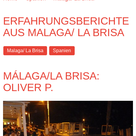
ERFAHRUNGSBERICHTE
AUS MALAGA/ LA BRISA
Malaga/ La Brisa
Spanien
MÁLAGA/LA BRISA:
OLIVER P.