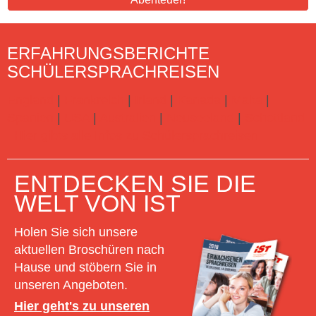
ERFAHRUNGSBERICHTE
SCHÜLERSPRACHREISEN
England
|
Frankreich
|
Irland
|
Kanada
|
Malta
|
Spanien
|
USA
|
Australien
|
Neuseeland
|
Schottland
Hier gibts alle Infos zu Schülersprachreisen
ENTDECKEN SIE DIE
WELT VON IST
Holen Sie sich unsere
aktuellen Broschüren nach
Hause und stöbern Sie in
unseren Angeboten.
Hier geht's zu unseren