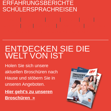
ERFAHRUNGSBERICHTE
SCHÜLERSPRACHREISEN
England
|
Frankreich
|
Irland
|
Kanada
|
Malta
|
Spanien
|
USA
|
Australien
|
Neuseeland
|
Schottland
Hier gibts alle Infos zu Schülersprachreisen
ENTDECKEN SIE DIE
WELT VON IST
Holen Sie sich unsere
aktuellen Broschüren nach
Hause und stöbern Sie in
unseren Angeboten.
Hier geht's zu unseren
Broschüren