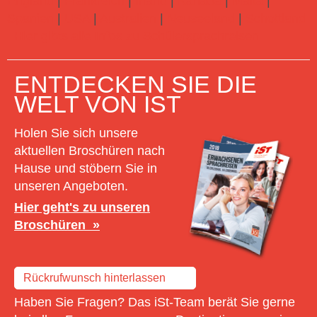
England
|
Frankreich
|
Irland
|
Kanada
|
Malta
|
Spanien
|
USA
|
Australien
|
Neuseeland
|
Schottland
Hier gibts alle Infos zu Schülersprachreisen
ENTDECKEN SIE DIE
WELT VON IST
Holen Sie sich unsere
aktuellen Broschüren nach
Hause und stöbern Sie in
unseren Angeboten.
Hier geht's zu unseren
Broschüren
Rückrufwunsch hinterlassen
Haben Sie Fragen? Das iSt-Team berät Sie gerne