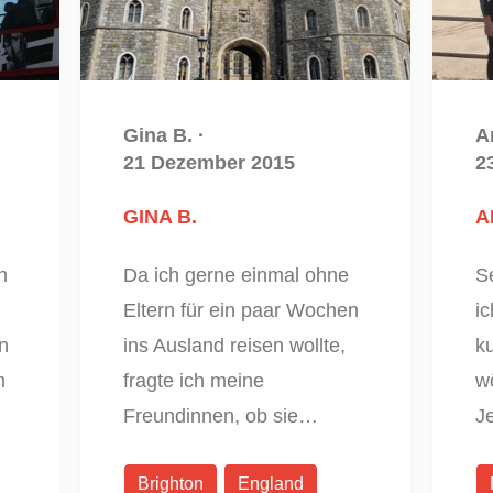
Gina B.
·
A
21 Dezember 2015
2
GINA B.
A
n
Da ich gerne einmal ohne
Se
Eltern für ein paar Wochen
ic
n
ins Ausland reisen wollte,
ku
m
fragte ich meine
w
Freundinnen, ob sie…
J
Brighton
England