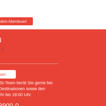
e dein Abenteuer!
N
d
|
Schottland
Hier gibts alle
ssen
St-Team berät Sie gerne bei
Destinationen sowie den
r bis 18:00 Uhr.
8900-0