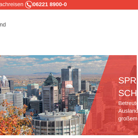
rachreisen
06221 8900-0
SPR
SCH
Betreut
Ausland
großem 