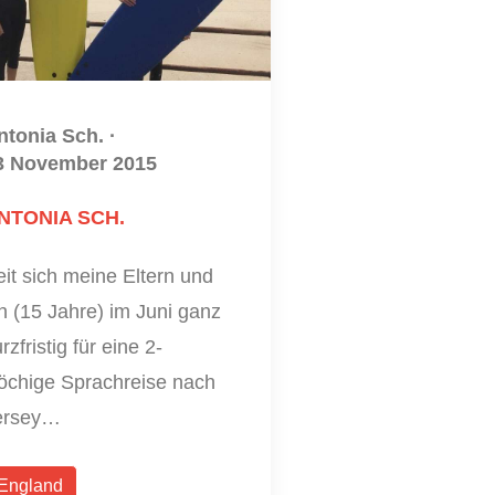
ntonia Sch.
·
3 November 2015
NTONIA SCH.
it sich meine Eltern und
h (15 Jahre) im Juni ganz
rzfristig für eine 2-
öchige Sprachreise nach
ersey…
England