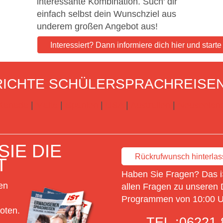
interessante Kombination. Such' dir
einfach selbst dein Wunschziel aus
underem großen Angebot aus!
Interessiert? Dann informiere dich hier und start
ICHTE SCHÜLERSPRACHREISE
Kanada
|
Malta
|
Spanien
|
USA
|
Australien
|
Neuseelan
IE DIE
Rückrufwunsch hinterla
T
Haben Sie Fragen? Das i
en
allen Fragen zu unseren 
Programmen von 10:00 Uh
oten.
TEL.:
06221 