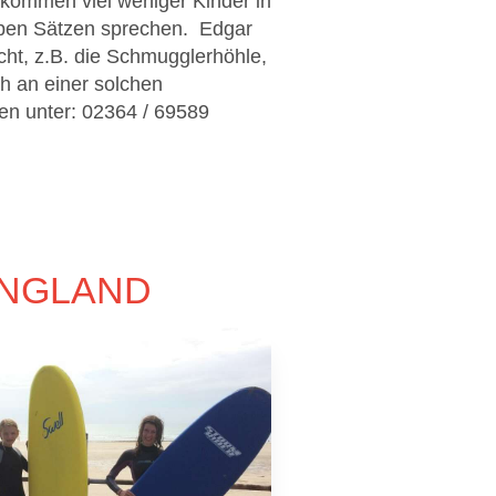
s kommen viel weniger Kinder in
alben Sätzen sprechen. Edgar
cht, z.B. die Schmugglerhöhle,
h an einer solchen
en unter: 02364 / 69589
ENGLAND