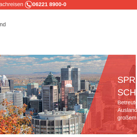
rachreisen
06221 8900-0
SPR
SCH
Betreut
Ausland
großem 