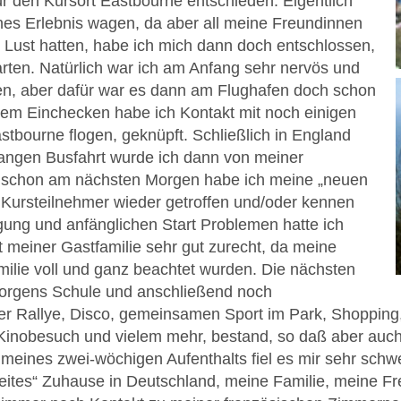
 den Kursort Eastbourne entschieden. Eigentlich
olches Erlebnis wagen, da aber all meine Freundinnen
e Lust hatten, habe ich mich dann doch entschlossen,
arten. Natürlich war ich am Anfang sehr nervös und
en, aber dafür war es dann am Flughafen doch schon
dem Einchecken habe ich Kontakt mit noch einigen
stbourne flogen, geknüpft. Schließlich in England
langen Busfahrt wurde ich dann von meiner
 schon am nächsten Morgen habe ich meine „neuen
Kursteilnehmer wieder getroffen und/oder kennen
gung und anfänglichen Start Problemen hatte ich
 meiner Gastfamilie sehr gut zurecht, da meine
lie voll und ganz beachtet wurden. Die nächsten
Morgens Schule und anschließend noch
er Rallye, Disco, gemeinsamen Sport im Park, Shopping
Kinobesuch und vielem mehr, bestand, so daß aber auch
eines zwei-wöchigen Aufenthalts fiel es mir sehr schwe
weites“ Zuhause in Deutschland, meine Familie, meine F