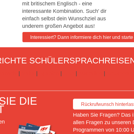
mit britischem Englisch - eine
interessante Kombination. Such' dir
einfach selbst dein Wunschziel aus
underem großen Angebot aus!
Interessiert? Dann informiere dich hier und start
ICHTE SCHÜLERSPRACHREISE
Kanada
|
Malta
|
Spanien
|
USA
|
Australien
|
Neuseelan
IE DIE
Rückrufwunsch hinterla
T
Haben Sie Fragen? Das i
en
allen Fragen zu unseren 
Programmen von 10:00 Uh