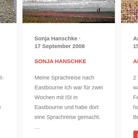
Sonja Hanschke
·
A
17 September 2008
1
SONJA HANSCHKE
A
t-
Meine Sprachreise nach
2
Eastbourne Ich war für zwei
w
Wochen mit iSt in
Fe
e
Eastbourne und habe dort
h
eine Sprachreise gemacht.
B
…