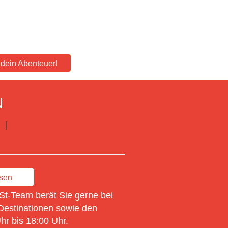
e dein Abenteuer!
N
d
|
Schottland
Hier gibts alle
ssen
St-Team berät Sie gerne bei
Destinationen sowie den
r bis 18:00 Uhr.