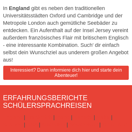
In
England
gibt es neben den traditionellen
Universitätsstädten Oxford und Cambridge und der
Metropole London auch gemütliche Seebäder zu
entdecken. Ein Aufenthalt auf der Insel Jersey vereint
außerdem französisches Flair mit britischem Englisch
- eine interessante Kombination. Such' dir einfach
selbst dein Wunschziel aus underem großen Angebot
aus!
Interessiert? Dann informiere dich hier und starte dein
Abenteuer!
ERFAHRUNGSBERICHTE
SCHÜLERSPRACHREISEN
England
|
Frankreich
|
Irland
|
Kanada
|
Malta
|
Spanien
|
USA
|
Australien
|
Neuseeland
|
Schottland
Hier gibts alle Infos zu Schülersprachreisen