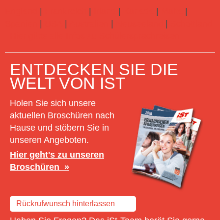
England
|
Frankreich
|
Irland
|
Kanada
|
Malta
|
Spanien
|
USA
|
Australien
|
Neuseeland
|
Schottland
Hier gibts alle Infos zu Schülersprachreisen
ENTDECKEN SIE DIE
WELT VON IST
Holen Sie sich unsere
aktuellen Broschüren nach
Hause und stöbern Sie in
unseren Angeboten.
Hier geht's zu unseren
Broschüren
Rückrufwunsch hinterlassen