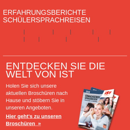
ERFAHRUNGSBERICHTE
SCHÜLERSPRACHREISEN
England
|
Frankreich
|
Irland
|
Kanada
|
Malta
|
Spanien
|
USA
|
Australien
|
Neuseeland
|
Schottland
Hier gibts alle Infos zu Schülersprachreisen
ENTDECKEN SIE DIE
WELT VON IST
Holen Sie sich unsere
aktuellen Broschüren nach
Hause und stöbern Sie in
unseren Angeboten.
Hier geht's zu unseren
Broschüren