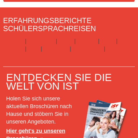
ERFAHRUNGSBERICHTE
SCHÜLERSPRACHREISEN
England
|
Frankreich
|
Irland
|
Kanada
|
Malta
|
Spanien
|
USA
|
Australien
|
Neuseeland
|
Schottland
Hier gibts alle Infos zu Schülersprachreisen
ENTDECKEN SIE DIE
WELT VON IST
Holen Sie sich unsere
aktuellen Broschüren nach
Hause und stöbern Sie in
unseren Angeboten.
Hier geht's zu unseren