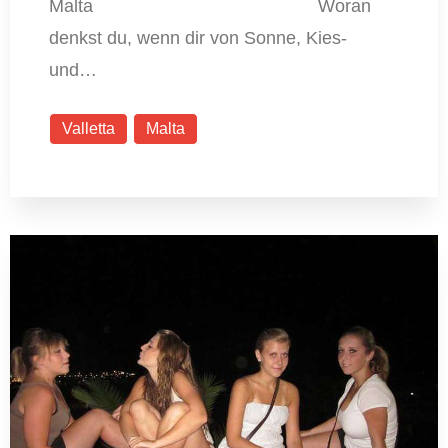
Malta Woran
denkst du, wenn dir von Sonne, Kies-
und…
Valletta
Malta