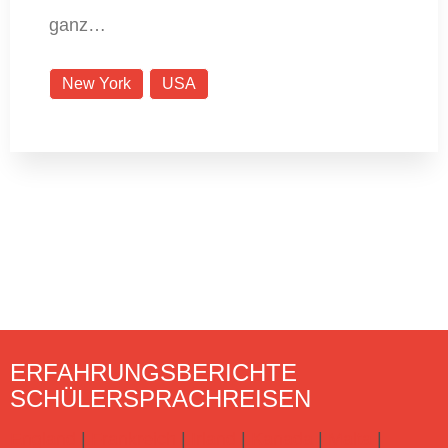
ganz…
New York
USA
ERFAHRUNGSBERICHTE
SCHÜLERSPRACHREISEN
England
|
Frankreich
|
Irland
|
Kanada
|
Malta
|