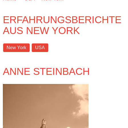
ERFAHRUNGSBERICHTE
AUS NEW YORK
New York
USA
ANNE STEINBACH