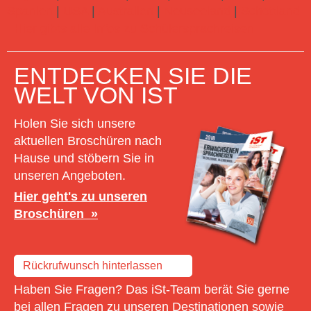
Spanien
|
USA
|
Australien
|
Neuseeland
|
Schottland
Hier gibts alle Infos zu Schülersprachreisen
ENTDECKEN SIE DIE
WELT VON IST
Holen Sie sich unsere
aktuellen Broschüren nach
Hause und stöbern Sie in
unseren Angeboten.
Hier geht's zu unseren
Broschüren
Rückrufwunsch hinterlassen
Haben Sie Fragen? Das iSt-Team berät Sie gerne
bei allen Fragen zu unseren Destinationen sowie