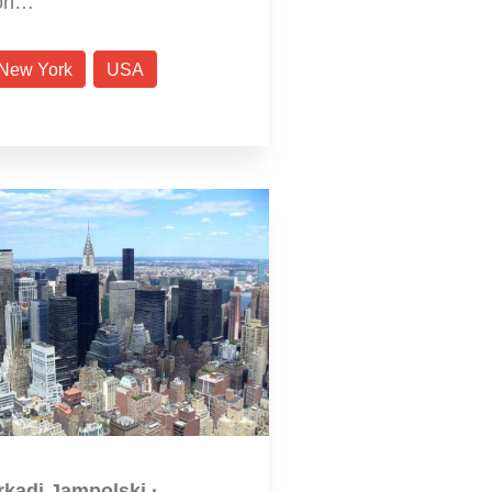
on…
New York
USA
rkadi Jampolski
·