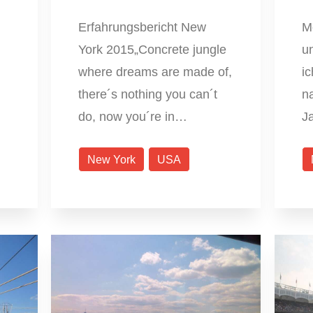
Erfahrungsbericht New
M
York 2015„Concrete jungle
u
where dreams are made of,
ic
there´s nothing you can´t
n
do, now you´re in…
J
New York
USA