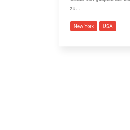
zu…
New York
USA