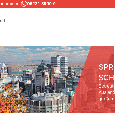
rachreisen
06221 8900-0
SPR
SCH
Betreut
Ausland
großem 