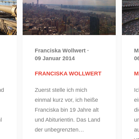
Franciska Wollwert
·
M
09 Januar 2014
0
FRANCISKA WOLLWERT
M
nd
Zuerst stelle ich mich
I
einmal kurz vor, ich heiße
ei
Franciska bin 19 Jahre alt
d
l
und Abiturientin. Das Land
un
der unbegrenzten…
a