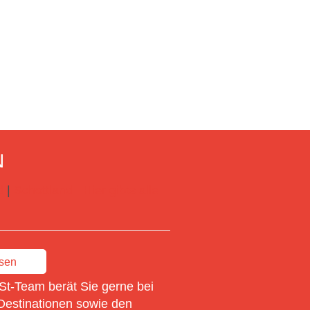
N
d
|
Schottland
Hier gibts alle
ssen
St-Team berät Sie gerne bei
Destinationen sowie den