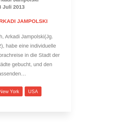
3 Juli 2013
RKADI JAMPOLSKI
h, Arkadi Jampolski(Jg.
), habe eine individuelle
rachreise in die Stadt der
tädte gebucht, und den
assenden…
New York
USA