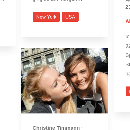
2
New York
USA
A
Ic
92
Sp
S
p
Christine Timmann
·