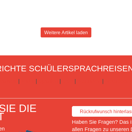
Weitere Artikel laden
ICHTE SCHÜLERSPRACHREISE
Kanada
|
Malta
|
Spanien
|
USA
|
Australien
|
Neuseelan
IE DIE
Rückrufwunsch hinterla
T
Haben Sie Fragen? Das i
en
allen Fragen zu unseren 