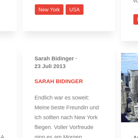
v
New York
USA
Sarah Bidinger
·
23 Juli 2013
SARAH BIDINGER
Endlich war es soweit:
Meine beste Freundin und
ich sollten nach New York
fliegen. Voller Vorfreude
SA
ging es am Morgen…
A