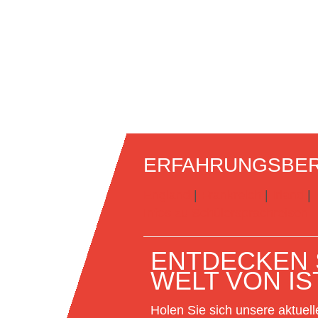
ERFAHRUNGSBER
England
|
Frankreich
|
Irland
|
Infos zu Schülersprachreisen
ENTDECKEN S
WELT VON IS
Holen Sie sich unsere aktuell