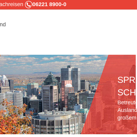
rachreisen
06221 8900-0
SPR
SCH
Betreut
Ausland
großem 