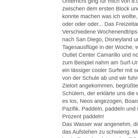
Unterricht ging für mich von 8
zwischen dem ersten Block und
konnte machen was ich wollte,
oder oder oder... Das Freizeit
Verschiedene Wochenendtrips 
nach San Diego, Disneyland un
Tagesausflüge in der Woche, 
Outlet Center Camarillo und n
zum Beispiel nahm am Surf-Unt
ein lässiger cooler Surfer mit s
von der Schule ab und wir fuh
Zielort angekommen, begrüßte u
Schülern, der erklärte uns die
es los, Neos angezogen, Board
Pazifik. Paddeln, paddeln und
Prozent paddeln!
Das Wasser war angenehm, die 
das Aufstehen zu schwierig. M