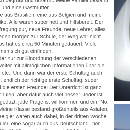
ich begrüßt und umarmt. Meine Familie bestand
 und eine Gastmutter.
e aus Brasilien, eine aus Belgien und meine
. Alle waren super nett und hilfsbereit. Der
fregung pur, neue Freunde, neue Lehrer, alles
jeden morgen zur Schule, der Weg war nicht
ps hat es circa 50 Minuten gedauert. Viele
man sich gut einfinden.
 der nur zur Einordnung der verschiedenen
eiter mit allmöglichen Informationen über die
ht etc.. Und dann war der erste Schultag auch
 endlich der richtige erste Schultag: super
die ersten Freunde! Der Unterricht ist ganz
hulen, aber dafür auch viel besser. Jeder ist
d geduzt, jede Frage ist willkommen und ein "No,
. Meine Klasse bestand größtenteils aus Asiaten,
 Belgier waren auch dabei, in der dritten Woche
ler, eine sogar auch aus Deutschland. Der