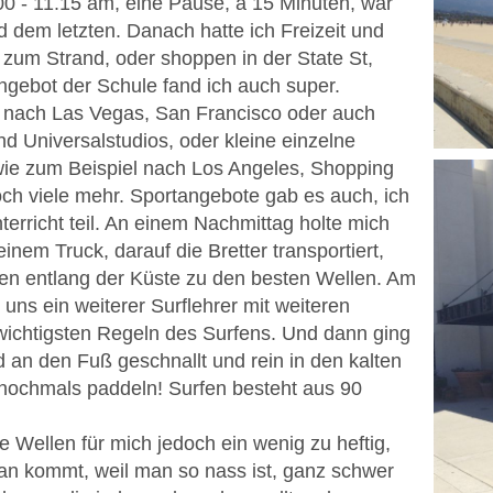
.00 - 11.15 am, eine Pause, à 15 Minuten, war
 dem letzten. Danach hatte ich Freizeit und
 zum Strand, oder shoppen in der State St,
angebot der Schule fand ich auch super.
nach Las Vegas, San Francisco oder auch
d Universalstudios, oder kleine einzelne
wie zum Beispiel nach Los Angeles, Shopping
och viele mehr. Sportangebote gab es auch, ich
erricht teil. An einem Nachmittag holte mich
einem Truck, darauf die Bretter transportiert,
ren entlang der Küste zu den besten Wellen. Am
ns ein weiterer Surflehrer mit weiteren
 wichtigsten Regeln des Surfens. Und dann ging
 an den Fuß geschnallt und rein in den kalten
 nochmals paddeln! Surfen besteht aus 90
Wellen für mich jedoch ein wenig zu heftig,
an kommt, weil man so nass ist, ganz schwer