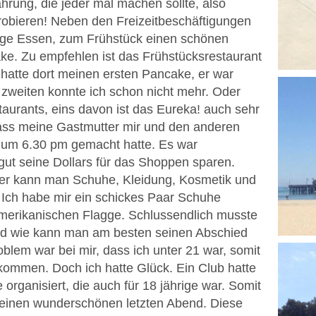
ahrung, die jeder mal machen sollte, also
obieren! Neben den Freizeitbeschäftigungen
htige Essen, zum Frühstück einen schönen
ake. Zu empfehlen ist das Frühstücksrestaurant
 hatte dort meinen ersten Pancake, er war
 zweiten konnte ich schon nicht mehr. Oder
aurants, eins davon ist das Eureka! auch sehr
 dass meine Gastmutter mir und den anderen
um 6.30 pm gemacht hatte. Es war
ut seine Dollars für das Shoppen sparen.
ter kann man Schuhe, Kleidung, Kosmetik und
. Ich habe mir ein schickes Paar Schuhe
amerikanischen Flagge. Schlussendlich musste
nd wie kann man am besten seinen Abschied
oblem war bei mir, dass ich unter 21 war, somit
nkommen. Doch ich hatte Glück. Ein Club hatte
 organisiert, die auch für 18 jährige war. Somit
 einen wunderschönen letzten Abend. Diese