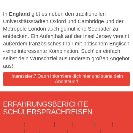
In
England
gibt es neben den traditionellen
Universitätsstädten Oxford und Cambridge und der
Metropole London auch gemütliche Seebäder zu
entdecken. Ein Aufenthalt auf der Insel Jersey vereint
außerdem französisches Flair mit britischem Englisch
- eine interessante Kombination. Such' dir einfach
selbst dein Wunschziel aus underem großen Angebot
aus!
Interessiert? Dann informiere dich hier und starte dein
Abenteuer!
ERFAHRUNGSBERICHTE
SCHÜLERSPRACHREISEN
England
|
Frankreich
|
Irland
|
Kanada
|
Malta
|
Spanien
|
USA
|
Australien
|
Neuseeland
|
Schottland