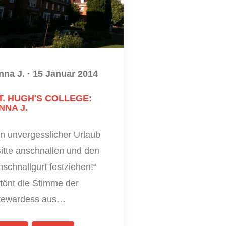
nna J.
·
15 Januar 2014
T. HUGH'S COLLEGE:
NNA J.
in unvergesslicher Urlaub
itte anschnallen und den
schnallgurt festziehen!“
tönt die Stimme der
tewardess aus…