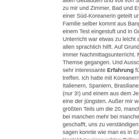
alten Gebäuden und voll von 
zu mir und Zimmer, Bad und E
einer Süd-Koreanerin geteilt u
Familie selber kommt aus Ban
einem Test eingestuft und in G
Unterricht war etwas zu leicht 
allen sprachlich hilft. Auf Gru
immer Nachmittagsunterricht. M
Themse gegangen. Und Ausschla
sehr interessante
Erfahrung
fü
treffen. Ich hatte mit Koreane
Italienern, Spaniern, Brasili
(nur 3!) und einem aus dem J
eine der jüngsten. Außer mir w
größten Teils um die 20, manc
bei manchen mehr bei manchen
geschafft, uns zu verständigen
sagen konnte wie man es in En