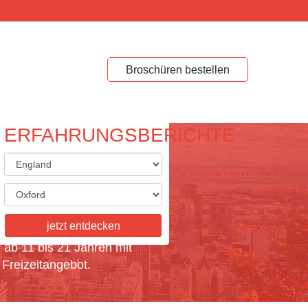
Broschüren bestellen
ERFAHRUNGSBERICHTE
ACHREISEN FÜR
ÜLER
jetzt entdecken
e Sprachreisen für Schüler im
 ab 11 bis 21 Jahren mit
Freizeitangebot.