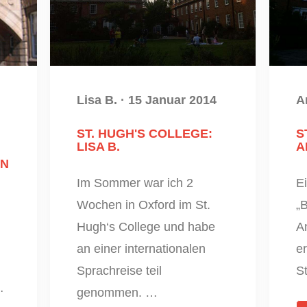
Lisa B.
·
15 Januar 2014
A
ST. HUGH'S COLLEGE:
S
LISA B.
A
NN
Im Sommer war ich 2
E
Wochen in Oxford im St.
„B
Hugh‘s College und habe
An
an einer internationalen
er
Sprachreise teil
S
…
genommen. …