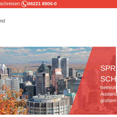
rachreisen
06221 8900-0
SPR
SCH
Betreut
Ausland
großem 