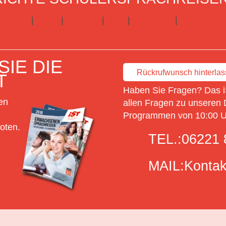
Kanada
|
Malta
|
Spanien
|
USA
|
Australien
|
Neuseelan
IE DIE
Rückrufwunsch hinterla
T
Haben Sie Fragen? Das i
en
allen Fragen zu unseren 
Programmen von 10:00 Uh
oten.
TEL.:
06221 
MAIL:
Kontak