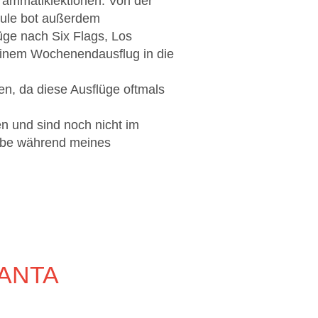
rammatiklektionen. Von der
chule bot außerdem
ge nach Six Flags, Los
 einem Wochenendausflug in die
en, da diese Ausflüge oftmals
en und sind noch nicht im
habe während meines
ANTA