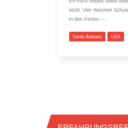
ich mich freuen sollte ode
nicht. Vier Wochen Schul
in den Ferien –…
Santa Barbara
USA
ERFAHRUNGSBER