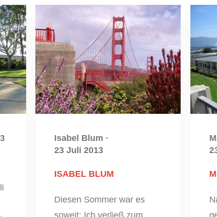
13
Isabel Blum
·
M
23 Juli 2013
2
ISABEL BLUM
M
i
Diesen Sommer war es
N
soweit: Ich verließ zum
g