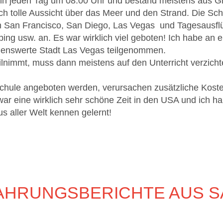
gann jeden Tag um 08:00 Uhr und bestand meistens aus G
ich tolle Aussicht über das Meer und den Strand. Die S
 San Francisco, San Diego, Las Vegas und Tagesausflü
ping usw. an. Es war wirklich viel geboten! Ich habe an
enswerte Stadt Las Vegas teilgenommen.
lnimmt, muss dann meistens auf den Unterricht verzicht
 Schule angeboten werden, verursachen zusätzliche Kost
war eine wirklich sehr schöne Zeit in den USA und ich 
us aller Welt kennen gelernt!
AHRUNGSBERICHTE AUS S