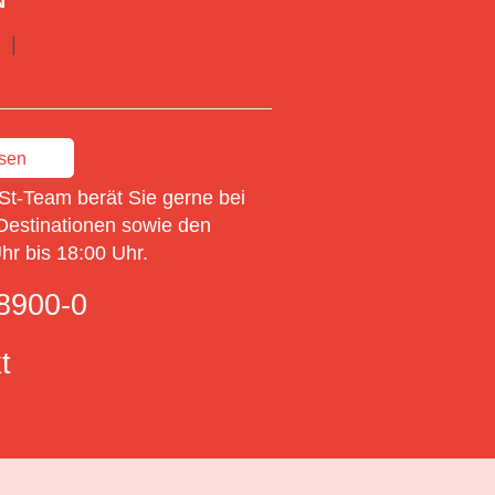
d
|
Schottland
Hier gibts alle
ssen
St-Team berät Sie gerne bei
Destinationen sowie den
r bis 18:00 Uhr.
8900-0
t