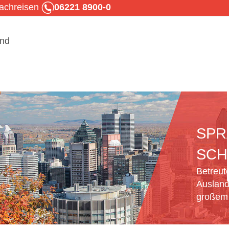
rachreisen
06221 8900-0
SPR
SCH
Betreut
Ausland
großem 