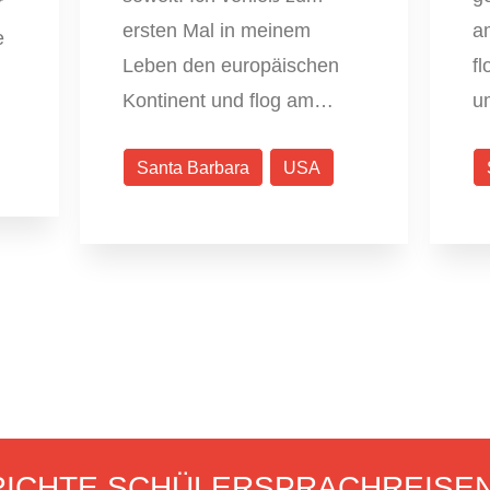
r
ersten Mal in meinem
am
e
Leben den europäischen
fl
Kontinent und flog am…
u
Santa Barbara
USA
ICHTE SCHÜLERSPRACHREISE