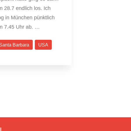
 28.7 endlich los. Ich
og in München pünktlich
m 7.45 Uhr ab. …
Santa Barbara
USA
N