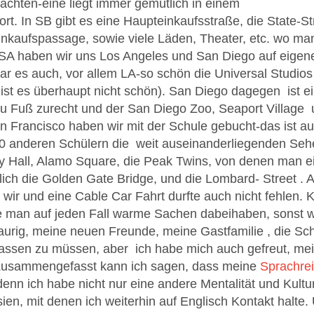
chten-eine liegt immer gemütlich in einem
rt. In SB gibt es eine Haupteinkaufsstraße, die State-St
kaufspassage, sowie viele Läden, Theater, etc. wo man 
A haben wir uns Los Angeles und San Diego auf eigen
 es auch, vor allem LA-so schön die Universal Studios
ist es überhaupt nicht schön). San Diego dagegen ist e
 Fuß zurecht und der San Diego Zoo, Seaport Village
San Francisco haben wir mit der Schule gebucht-das ist 
10 anderen Schülern die weit auseinanderliegenden Seh
ty Hall, Alamo Square, die Peak Twins, von denen man 
lich die Golden Gate Bridge, und die Lombard- Street .
ir und eine Cable Car Fahrt durfte auch nicht fehlen. K
lte man auf jeden Fall warme Sachen dabeihaben, sonst w
aurig, meine neuen Freunde, meine Gastfamilie , die Sch
lassen zu müssen, aber ich habe mich auch gefreut, me
Zusammengefasst kann ich sagen, dass meine
Sprachre
 denn ich habe nicht nur eine andere Mentalität und Kult
n, mit denen ich weiterhin auf Englisch Kontakt halte.