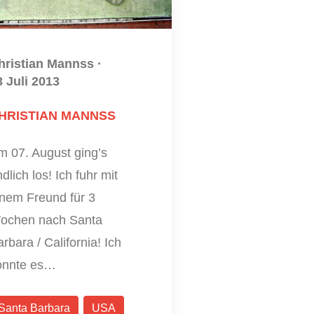
hristian Mannss
·
3 Juli 2013
HRISTIAN MANNSS
m 07. August ging’s
dlich los! Ich fuhr mit
inem Freund für 3
ochen nach Santa
rbara / California! Ich
onnte es…
Santa Barbara
USA