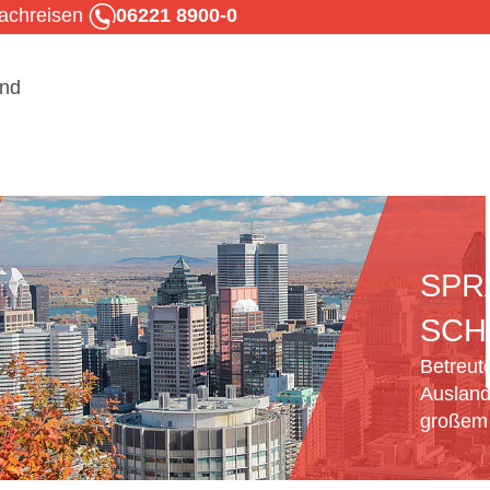
rachreisen
06221 8900-0
SPR
SCH
Betreut
Ausland
großem 