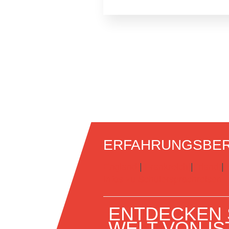
ERFAHRUNGSBER
England
|
Frankreich
|
Irland
|
Infos zu Schülersprachreisen
ENTDECKEN S
WELT VON IS