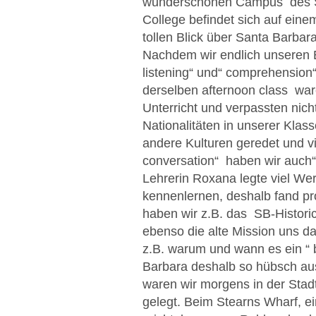
wunderschönen Campus des Sa
College befindet sich auf ein
tollen Blick über Santa Barba
Nachdem wir endlich unseren 
listening“ und“ comprehension“
derselben afternoon class war
Unterricht und verpassten nicht
Nationalitäten in unserer Kla
andere Kulturen geredet und v
conversation“ haben wir auch“
Lehrerin Roxana legte viel Wer
kennenlernen, deshalb fand p
haben wir z.B. das SB-Histor
ebenso die alte Mission uns d
z.B. warum und wann es ein “ 
Barbara deshalb so hübsch aus
waren wir morgens in der Sta
gelegt. Beim Stearns Wharf, ein