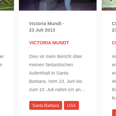
Victoria Mundt
·
C
23 Juli 2013
2
VICTORIA MUNDT
C
er
Dies ist mein Bericht über
A
nn
meinen fantastischen
en
Aufenthalt in Santa
e
Barbara. Vom 23. Juni bis
W
zum 10. Juli nahm ich an…
Ba
k
Santa Barbara
USA