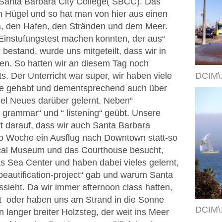
nta Barbara City College( SBCC). Das
em Hügel und so hat man von hier aus einen
ra, den Hafen, den Stränden und dem Meer.
Einstufungstest machen konnten, der aus“
 bestand, wurde uns mitgeteilt, dass wir in
en. So hatten wir an diesem Tag noch
s. Der Unterricht war super, wir haben viele
DCIM\
sse gehabt und dementsprechend auch über
iel Neues darüber gelernt. Neben“
 grammar“ und “ listening“ geübt. Unsere
t darauf, dass wir auch Santa Barbara
ro Woche ein Ausflug nach Downtown statt-so
ical Museum und das Courthouse besucht,
as Sea Center und haben dabei vieles gelernt,
beautification-project“ gab und warum Santa
sieht. Da wir immer afternoon class hatten,
dt oder haben uns am Strand in die Sonne
DCIM\
 langer breiter Holzsteg, der weit ins Meer