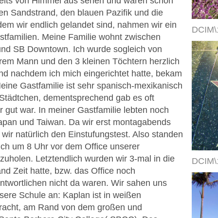
reits von Himmel aus sehen und waren schon
en Sandstrand, den blauen Pazifik und die
dem wir endlich gelandet sind, nahmen wir ein
DCIM\
stfamilien. Meine Familie wohnt zwischen
 und SB Downtown. Ich wurde sogleich von
rem Mann und den 3 kleinen Töchtern herzlich
und nachdem ich mich eingerichtet hatte, bekam
eine Gastfamilie ist sehr spanisch-mexikanisch
Städtchen, dementsprechend gab es oft
 gut war. In meiner Gastfamilie lebten noch
pan und Taiwan. Da wir erst montagabends
ir natürlich den Einstufungstest. Also standen
ch um 8 Uhr vor dem Office unserer
zuholen. Letztendlich wurden wir 3-mal in die
DCIM\
and Zeit hatte, bzw. das Office noch
ntwortlichen nicht da waren. Wir sahen uns
ere Schule an: Kaplan ist in weißen
racht, am Rand von dem großen und