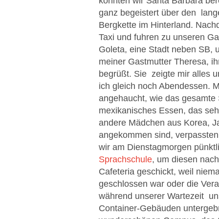
konnten wir Santa Barbara be
ganz begeistert über den lang
Bergkette im Hinterland. Nach
Taxi und fuhren zu unseren Ga
Goleta, eine Stadt neben SB,
meiner Gastmutter Theresa, ih
begrüßt. Sie zeigte mir alles 
ich gleich noch Abendessen. M
angehaucht, wie das gesamte 
mexikanisches Essen, das sehr
andere Mädchen aus Korea, Ja
angekommen sind, verpassten w
wir am Dienstagmorgen pünktli
Sprachschule
, um diesen nach
Cafeteria geschickt, weil niem
geschlossen war oder die Vera
während unserer Wartezeit uns
Container-Gebäuden untergeb