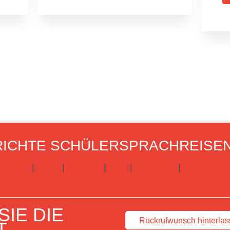
ICHTE SCHÜLERSPRACHREISE
Kanada
|
Malta
|
Spanien
|
USA
|
Australien
|
Neuseelan
IE DIE
Rückrufwunsch hinterla
T