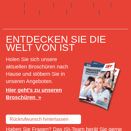
England
|
Frankreich
|
Irland
|
Kanada
|
Malta
|
Spanien
|
USA
|
Australien
|
Neuseeland
|
Schottland
Hier gibts alle Infos zu Schülersprachreisen
ENTDECKEN SIE DIE
WELT VON IST
Holen Sie sich unsere
aktuellen Broschüren nach
Hause und stöbern Sie in
unseren Angeboten.
Hier geht's zu unseren
Broschüren
Rückrufwunsch hinterlassen
Haben Sie Fragen? Das iSt-Team berät Sie gerne