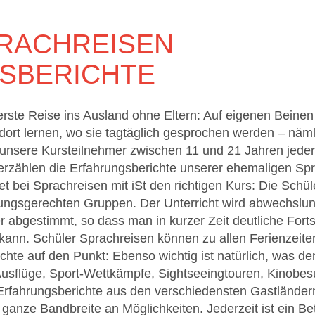
RACHREISEN
SBERICHTE
ie erste Reise ins Ausland ohne Eltern: Auf eigenen Beine
rt lernen, wo sie tagtäglich gesprochen werden – näml
 unsere Kursteilnehmer zwischen 11 und 21 Jahren jede
 erzählen die Erfahrungsberichte unserer ehemaligen Sp
et bei Sprachreisen mit iSt den richtigen Kurs: Die Schüle
tungsgerechten Gruppen. Der Unterricht wird abwechslung
 abgestimmt, so dass man in kurzer Zeit deutliche Fort
kann. Schüler Sprachreisen können zu allen Ferienzei
hte auf den Punkt: Ebenso wichtig ist natürlich, was den
 Ausflüge, Sport-Wettkämpfe, Sightseeingtouren, Kinobe
Erfahrungsberichte aus den verschiedensten Gastländer
 ganze Bandbreite an Möglichkeiten. Jederzeit ist ein Be