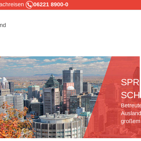
rachreisen
06221 8900-0
SPR
SCH
Betreut
Ausland
großem 