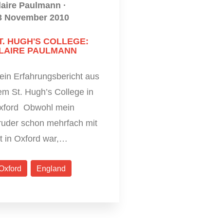
laire Paulmann
·
3 November 2010
T. HUGH'S COLLEGE:
LAIRE PAULMANN
ein Erfahrungsbericht aus
em St. Hugh’s College in
xford Obwohl mein
ruder schon mehrfach mit
t in Oxford war,…
Oxford
England