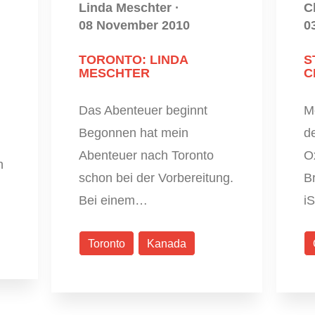
Linda Meschter
·
C
08 November 2010
0
TORONTO: LINDA
S
MESCHTER
C
Das Abenteuer beginnt
M
Begonnen hat mein
d
Abenteuer nach Toronto
O
h
schon bei der Vorbereitung.
B
Bei einem…
iS
Toronto
Kanada