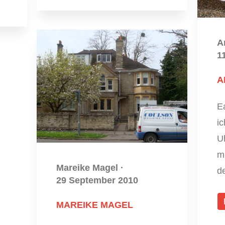
A
1
A
E
i
U
m
Mareike Magel
·
d
29 September 2010
MAREIKE MAGEL