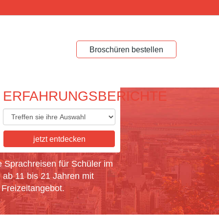
Broschüren bestellen
ERFAHRUNGSBERICHTE
ACHREISEN FÜR
jetzt entdecken
ÜLER
e Sprachreisen für Schüler im
 ab 11 bis 21 Jahren mit
Freizeitangebot.