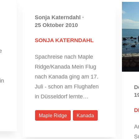
Sonja Katerndahl
·
25 Oktober 2010
SONJA KATERNDAHL
e
Spachreise nach Maple
Ridge/Kanada Mein Flug
nach Kanada ging am 17.
in
Juli - schon am Flughafen
D
1
in Düsseldorf lernte…
D
Maple Ridge
Kanada
An
S