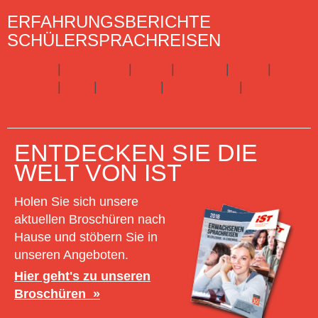
ERFAHRUNGSBERICHTE
SCHÜLERSPRACHREISEN
England
|
Frankreich
|
Irland
|
Kanada
|
Malta
|
Spanien
|
USA
|
Australien
|
Neuseeland
|
Schottland
Hier gibts alle Infos zu Schülersprachreisen
ENTDECKEN SIE DIE
WELT VON IST
Holen Sie sich unsere
aktuellen Broschüren nach
Hause und stöbern Sie in
unseren Angeboten.
Hier geht's zu unseren
Broschüren