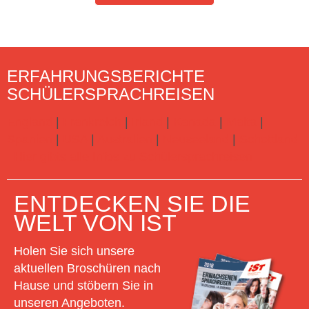
ERFAHRUNGSBERICHTE
SCHÜLERSPRACHREISEN
England
|
Frankreich
|
Irland
|
Kanada
|
Malta
|
Spanien
|
USA
|
Australien
|
Neuseeland
|
Schottland
Hier gibts alle Infos zu Schülersprachreisen
ENTDECKEN SIE DIE
WELT VON IST
Holen Sie sich unsere
aktuellen Broschüren nach
Hause und stöbern Sie in
unseren Angeboten.