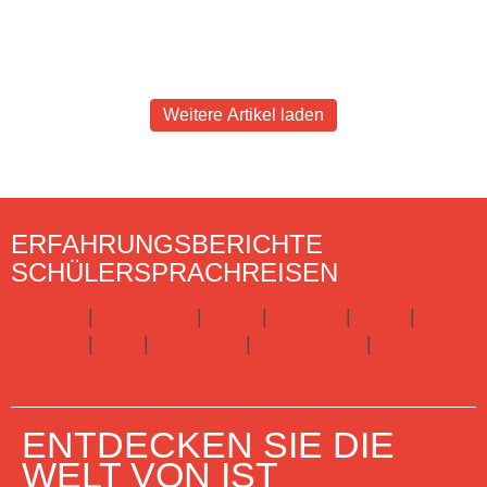
Weitere Artikel laden
ERFAHRUNGSBERICHTE
SCHÜLERSPRACHREISEN
England
|
Frankreich
|
Irland
|
Kanada
|
Malta
|
Spanien
|
USA
|
Australien
|
Neuseeland
|
Schottland
Hier gibts alle Infos zu Schülersprachreisen
ENTDECKEN SIE DIE
WELT VON IST