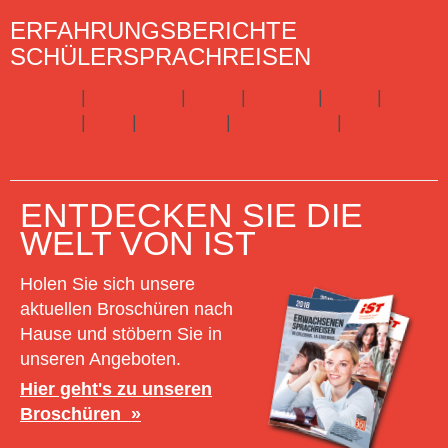
ERFAHRUNGSBERICHTE
SCHÜLERSPRACHREISEN
England
|
Frankreich
|
Irland
|
Kanada
|
Malta
|
Spanien
|
USA
|
Australien
|
Neuseeland
|
Schottland
Hier gibts alle Infos zu Schülersprachreisen
ENTDECKEN SIE DIE
WELT VON IST
Holen Sie sich unsere
aktuellen Broschüren nach
Hause und stöbern Sie in
unseren Angeboten.
Hier geht's zu unseren
Broschüren