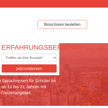
Broschüren bestellen
ERFAHRUNGSBERICHTE
ACHREISEN FÜR
jetzt entdecken
ÜLER
e Sprachreisen für Schüler im
 ab 11 bis 21 Jahren mit
Freizeitangebot.