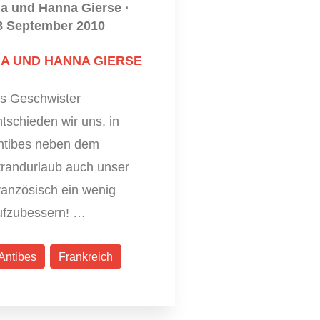
ia und Hanna Gierse
·
8 September 2010
IA UND HANNA GIERSE
ls Geschwister
tschieden wir uns, in
ntibes neben dem
trandurlaub auch unser
ranzösisch ein wenig
ufzubessern! …
Antibes
Frankreich