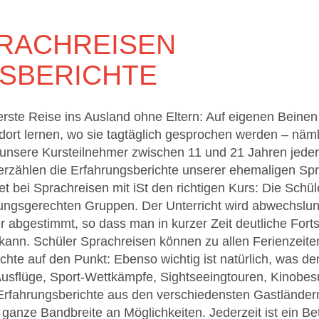
RACHREISEN
SBERICHTE
ie erste Reise ins Ausland ohne Eltern: Auf eigenen Beine
rt lernen, wo sie tagtäglich gesprochen werden – näml
 unsere Kursteilnehmer zwischen 11 und 21 Jahren jede
 erzählen die Erfahrungsberichte unserer ehemaligen Sp
et bei Sprachreisen mit iSt den richtigen Kurs: Die Schüle
tungsgerechten Gruppen. Der Unterricht wird abwechslung
 abgestimmt, so dass man in kurzer Zeit deutliche Fort
kann. Schüler Sprachreisen können zu allen Ferienzei
hte auf den Punkt: Ebenso wichtig ist natürlich, was den
 Ausflüge, Sport-Wettkämpfe, Sightseeingtouren, Kinobe
Erfahrungsberichte aus den verschiedensten Gastländer
 ganze Bandbreite an Möglichkeiten. Jederzeit ist ein Be