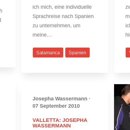
ich mich, eine individuelle
z
h
Sprachreise nach Spanien
m
t
zu unternehmen, um
i
meine…
h
Salamanca
Spanien
Josepha Wassermann
·
07 September 2010
VALLETTA: JOSEPHA
WASSERMANN