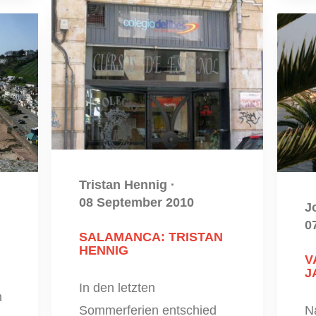
Tristan Hennig
·
08 September 2010
J
0
SALAMANCA: TRISTAN
HENNIG
V
J
In den letzten
n
Sommerferien entschied
N