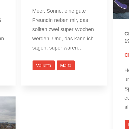
Meer, Sonne, eine gute
ß
Freundin neben mir, das
sollten zwei super Wochen
C
nn
werden. Und, das kann ich
1
sagen, super waren…
C
Valletta
Malta
H
un
Sp
eu
a