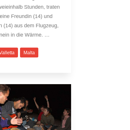
weieinhalb Stunden, traten
eine Freundin (14) und
ch (14) aus dem Flugzeug,
inein in die Wärme. …
Valletta
Malta