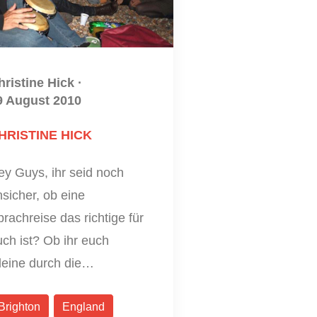
hristine Hick
·
9 August 2010
HRISTINE HICK
ey Guys, ihr seid noch
sicher, ob eine
rachreise das richtige für
ch ist? Ob ihr euch
lleine durch die…
Brighton
England