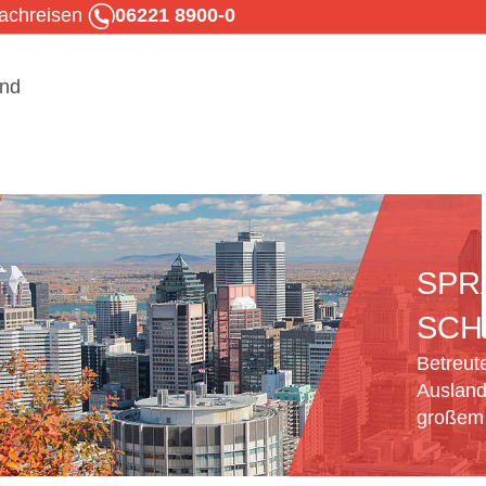
rachreisen
06221 8900-0
SPR
SCH
Betreut
Ausland
großem 