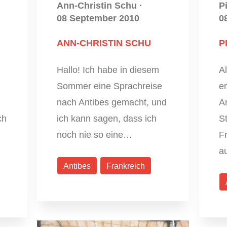
Ann-Christin Schu
·
P
08 September 2010
0
ANN-CHRISTIN SCHU
P
Hallo! Ich habe in diesem
A
Sommer eine Sprachreise
en
nach Antibes gemacht, und
A
ch
ich kann sagen, dass ich
S
noch nie so eine…
F
a
Antibes
Frankreich